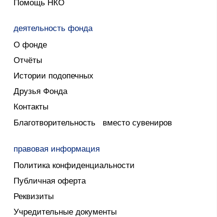
для сотрудничества:
press@obrazfund.ru
эл.почта:
info@obrazfund.ru
адрес:
г. Москва, наб. Тараса Шевченко д. 3
©2025. Все права защищены. Образ жизни.
Сайт разработан Nevsky Agency
Верифицированы на площадках: