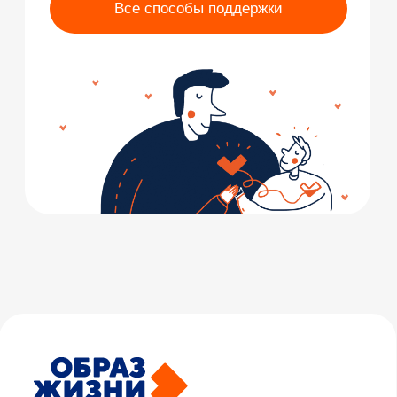
вручную
200 р.
500 р.
1000 р.
Стать волонтёром
Хочу помочь
1200 р.
2500 р.
5000 р.
Сделать
проекты
пожертвование
Школа позитивных привычек
Дом под солнцем
КАЛЬКУЛЯТОР ДОБРЫХ
ДЕЛ
Ресурсная помощь
Учебно-тренировочные квартиры
Узнайте, на что может пойти ваше
Экспертная работа
пожертвование
Учебный центр
200 р.
500 р.
1000 р.
Помощь НКО
1200 р.
2500 р.
5000 р.
деятельность фонда
О фонде
Отчёты
Истории подопечных
Друзья Фонда
Контакты
Благотворительность вместо сувениров