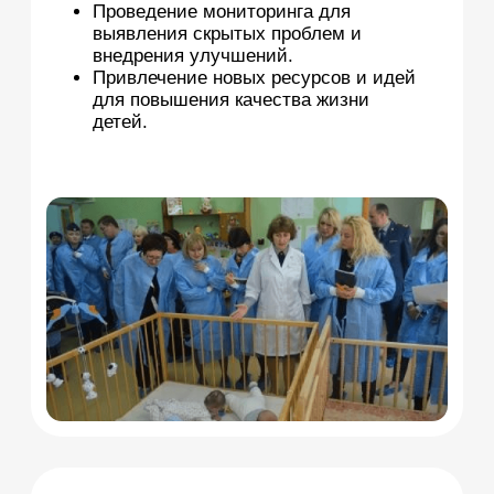
НАПРАВЛЕНИЯ РАБОТЫ
ЛЮДИ С ИНВАЛИДНОСТЬЮ
Разработаны концепции развития
системы комплексной реабилитации
и абилитации лиц с инвалидностью
до 2025 г.
Внесение предложений к приказу
Минтруда России: формирование
организационно-финансовой модели
жизнеустройства лиц с
нарушениями психических функций.
Создание межведомственного