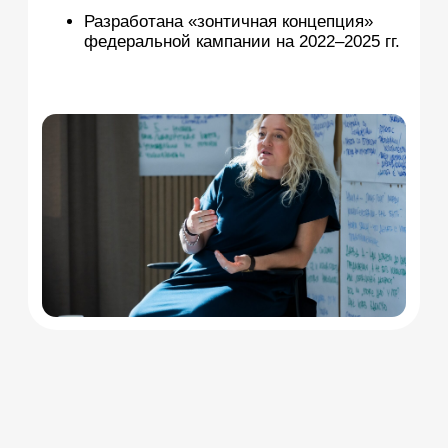
Банковская карта
Реквизиты
СДЕЛАТЬ
ПОЖЕРТВОВАНИЕ
Единовременно
Ежемесячно
Вы всегда сможете
отписаться
от
ежемесячного пожертвования.
200 ₽
300 ₽
500 ₽
1000 ₽
2500 ₽