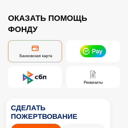
Учредительные документы
новости
СМИ о нас
Новости Фонда
полезная информация
Налоговые вычеты
FAQ
+7 915 241-21-63
для сотрудничества:
press@obrazfund.ru
эл.почта: