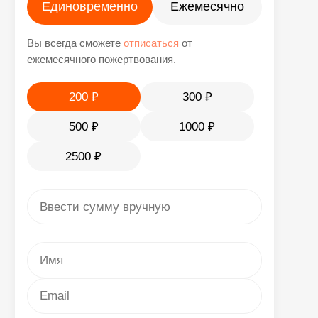
info@obrazfund.ru
адрес:
г. Москва, наб. Тараса Шевченко д. 3
©2025. Все права защищены. Образ жизни.
Сайт разработан Nevsky Agency
Верифицированы на площадках: