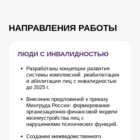
Работа в проектной команде по
мониторингу внедрения пилотного
проекта «Репродуктивное
здоровье».
Внедрение в программу
диспансеризации репродуктивных
специалистов.
Разработана маршрутизация
прохождения диспансеризации
мужчин и женщин репродуктивного
возраста.
Разработка новых стандартов
медицинской помощи женщинам.
Разработаны меры поддержки
студенческой семьи дневного
пребывания.
Разработана программа социальной
поддержки семей в трудной жизненной
ситуации в регионах — Социальная
няня.