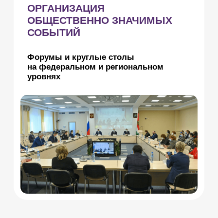
комплексного плана до 2030 г.
Развитие инклюзивного общего и
дополнительного образования.
Организация детского отдыха.
Создание специальных условий для
обучающихся с инвалидностью и
ОВЗ.
Квотирование рабочих мест для
лиц с инвалидностью.
СЕМЬЯ
Участие в рабочей группе над
национальным проектом
«Демография» и «Семья».