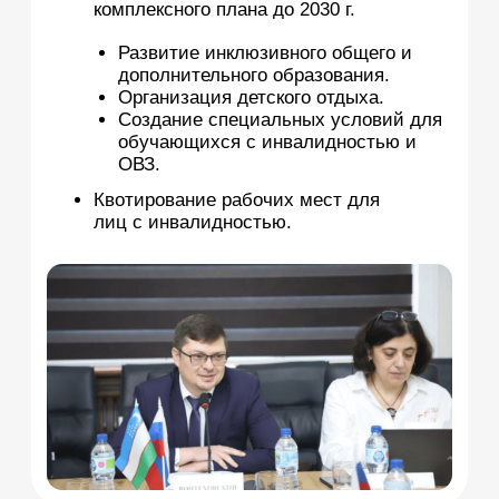
ДЕТИ-СИРОТЫ И ДЕТИ,
ОСТАВШИЕСЯ БЕЗ ПОПЕЧЕНИЯ
РОДИТЕЛЕЙ
Разработана законодательная
инициатива по внесению изменений в
деятельность организаций для детей-
сирот и детей, оставшихся без
попечения родителей, и их
обустройстве.
Разработаны анкеты для оценки
профессиональных потребностей
специалистов органов опеки и
попечительства.
Оценка профессиональных
потребностей специалистов органов
опеки и попечительства:
анкетирование и интервьюирование в
пилотных регионах (Калужская
область, РСО-Алания)
Разработана «зонтичная концепция»
федеральной кампании на 2022–2025 гг.