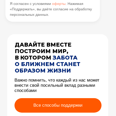
для сотрудничества:
press@obrazfund.ru
эл.почта:
info@obrazfund.ru
адрес:
г. Москва, наб. Тараса Шевченко д. 3
©2025. Все права защищены. Образ жизни.
Сайт разработан Nevsky Agency
Верифицированы на площадках: