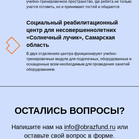
учебно-тренировочное пространство, где ребята не только
учатся готовить, но и принимают гостей и общаются.
ОКАЗАТЬ ПОМОЩЬ
ФОНДУ
Социальный реабилитационный
центр для несовершеннолетних
«Солнечный лучик», Самарская
Банковская карта
область
В двух отделениях центра функционируют учебно-
тренировочные модули для подопечных, оборудованные и
оснащенные всем необходимым для проведения занятий
Реквизиты
оборудованием.
СДЕЛАТЬ
ПОЖЕРТВОВАНИЕ
Единовременно
Ежемесячно
ОСТАЛИСЬ ВОПРОСЫ?
Вы всегда сможете
отписаться
от
ежемесячного пожертвования.
Напишите нам на
info@obrazfund.ru
или
200 ₽
300 ₽
оставьте свой вопрос в форме.