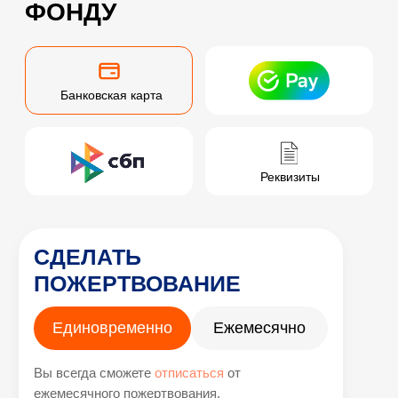
Благотворительный фонд содействия развитию социально-
пожертвование
культурных инициатив и попечительства
Ввести
сумму
200 р.
500 р.
1000 р.
вручную
Стать волонтёром
Хочу помочь
1200 р.
2500 р.
5000 р.
проекты
Сделать
Школа позитивных привычек
пожертвование
Дом под солнцем
КАЛЬКУЛЯТОР ДОБРЫХ
ДЕЛ
Ресурсная помощь
Учебно-тренировочные квартиры
Узнайте, на что может пойти ваше
Экспертная работа
пожертвование
Учебный центр
200 р.
500 р.
1000 р.
Помощь НКО
1200 р.
2500 р.
5000 р.
деятельность фонда
О фонде
Отчёты
Истории подопечных
Друзья Фонда
Контакты