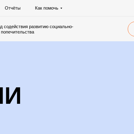
+7 91
ты
Как помочь
ствия развитию социально-
Стать волон
тельства
МИ