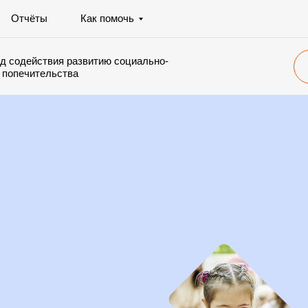
+7 91
ты
Как помочь
ствия развитию социально-
Стать волон
тельства