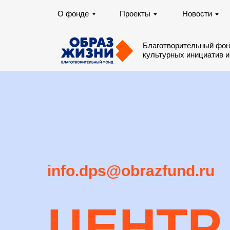
О фонде
Проекты
Новости
Отчё
Благотворительный фонд содей
культурных инициатив и попечи
info.dps@obrazfund.ru
ЦЕНТР