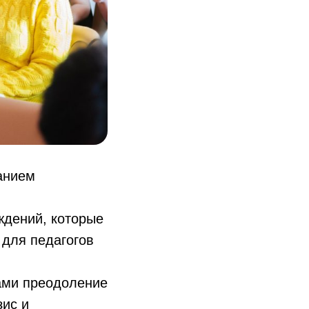
анием
ждений, которые
 для педагогов
ками преодоление
зис и