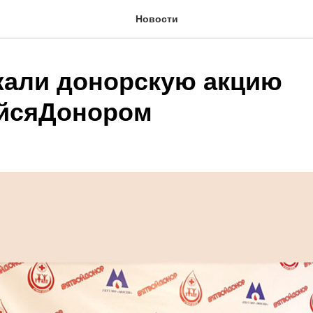
Новости
али донорскую акцию
йсяДонором