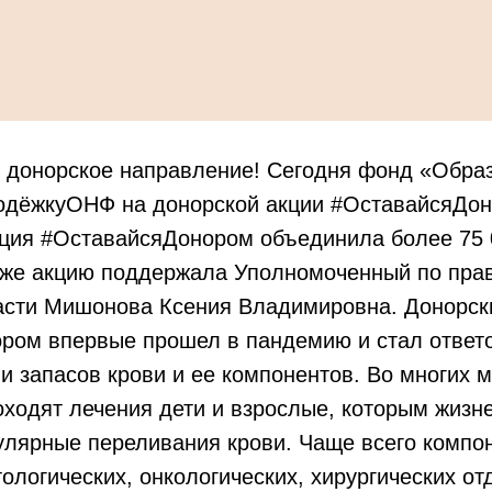
 донорское направление! Сегодня фонд «Обра
дёжкуОНФ на донорской акции #ОставайсяДон
кция #ОставайсяДонором объединила более 75 
акже акцию поддержала Уполномоченный по пра
асти Мишонова Ксения Владимировна. Донорс
ром впервые прошел в пандемию и стал ответо
и запасов крови и ее компонентов. Во многих 
ходят лечения дети и взрослые, которым жизн
улярные переливания крови. Чаще всего компо
ологических, онкологических, хирургических от