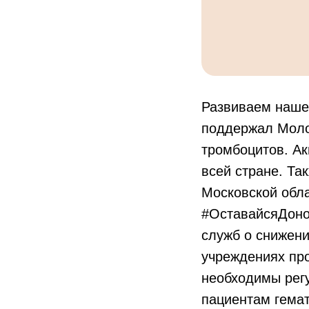
Развиваем наше
поддержал Моло
тромбоцитов. А
всей стране. Т
Московской обл
#ОставайсяДоно
служб о снижени
учреждениях про
необходимы рег
пациентам гемат