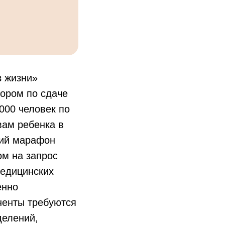
з жизни»
ором по сдаче
000 человек по
вам ребенка в
кий марафон
м на запрос
медицинских
енно
ненты требуются
делений,