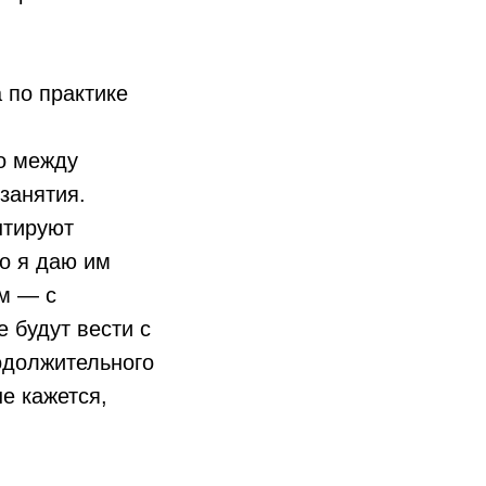
 по практике
о между
занятия.
нтируют
но я даю им
ом — с
е будут вести с
родолжительного
е кажется,