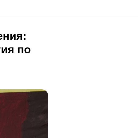
ения:
ия по