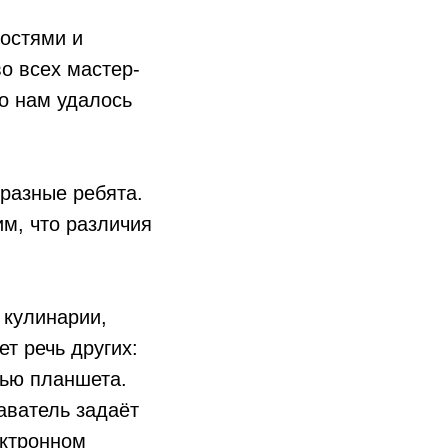
остями и
во всех мастер-
о нам удалось
 разные ребята.
им, что различия
 кулинарии,
т речь других:
щью планшета.
аватель задаёт
ектронном