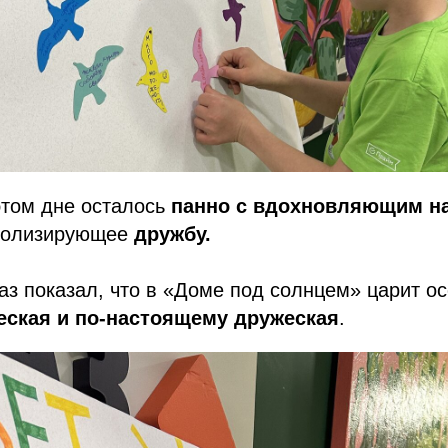
этом дне осталось
панно с вдохновляющим н
волизирующее
дружбу.
аз показал, что в «Доме под солнцем» царит о
еская и по-настоящему дружеская
.