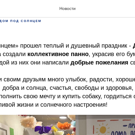
узей в «Доме под солнце
Новости
ДОМ ПОД СОЛНЦЕМ
лнцем» прошел теплый и душевный праздник -
а создали
коллективное панно
, украсив его б
дой из них они написали
добрые пожелания
св
 своим друзьям много улыбок, радости, хорош
, добра и солнца, счастья, свободы и здоровья
полнить свою мечту и купить собаку, гордиться
ливой жизни и солнечного настроения!