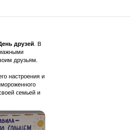
м»
День друзей
. В
умажными
оим друзьям.
его настроения и
, мороженного
 своей семьей и