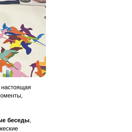
т настоящая
моменты,
ые беседы
,
жеские