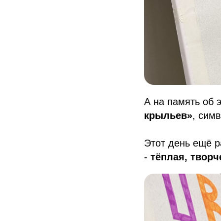
А на память об 
крыльев»
, сим
Этот день ещё р
-
тёплая, творч