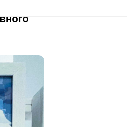
ешествие
ивного