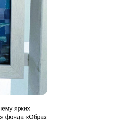
нему ярких
м» фонда «Образ