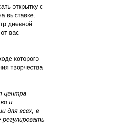
ать открытку с
на выставке.
тр дневной
 от вас
ходе которого
ния творчества
я центра
во и
и для всех, в
е регулировать