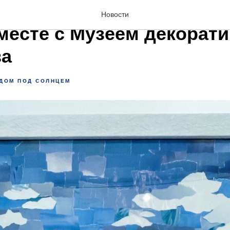
аем в кругосветное пут
Новости
вместе с Музеем декорат
ва
ДОМ ПОД СОЛНЦЕМ