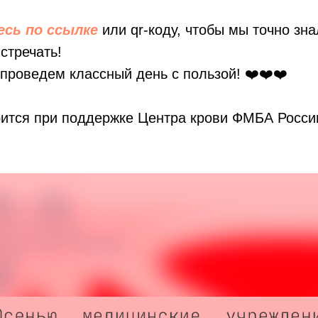
сь по ссылке
или qr-коду, чтобы мы точно зна
стречать!
проведем классный день с пользой! ❤️❤️❤️
оится при поддержке Центра крови ФМБА Росси