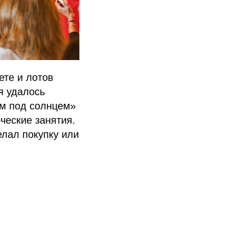
ете и лотов
я удалось
ом под солнцем»
ческие занятия.
елал покупку или