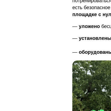
потренироваться
есть безопасное
площадке с нул
—
уложено
бесш
—
установлен
—
оборудован