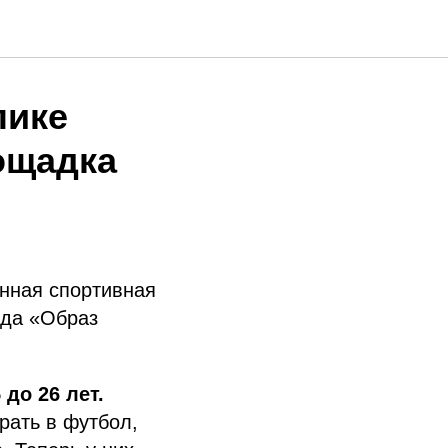
лике
ощадка
нная спортивная
нда «Образ
до 26 лет.
рать в футбол,