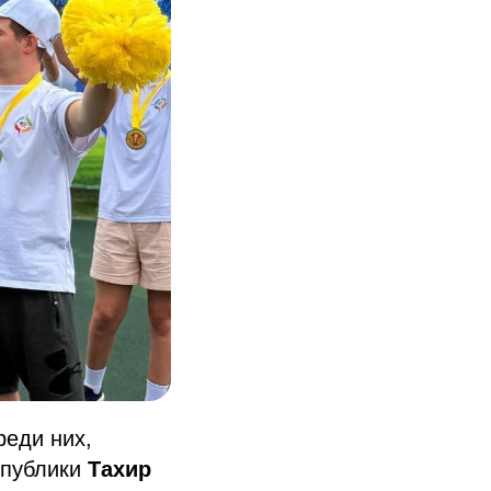
реди них,
спублики
Тахир